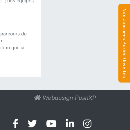
er ; nos équipes
Nos Journées Portes Ouvertes
 parcours de
n
ion qui lui
Webdesign PushXP
Facebook
Twitter
LinkedIn
Instagr
Youtube