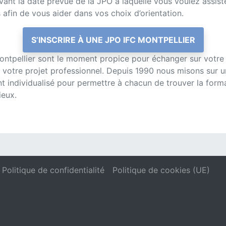
vant la date prévue de la JPO à laquelle vous voulez assist
 afin de vous aider dans vos choix d’orientation.
S’INSCRIRE À UNE JPO IFC MONTPELLIER
ontpellier sont le moment propice pour échanger sur votre
r votre projet professionnel. Depuis 1990 nous misons sur u
ndividualisé pour permettre à chacun de trouver la format
ieux.
Politique de confidentialité
Politique de cookies (UE)