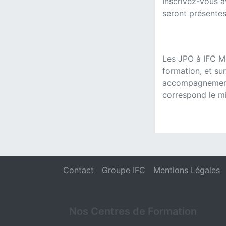
Inscrivez-vous a
seront présentes
Les JPO à IFC M
formation, et su
accompagnement i
correspond le m
Contact
Groupe IFC
Mentions Légales
Nos Centres de Formation