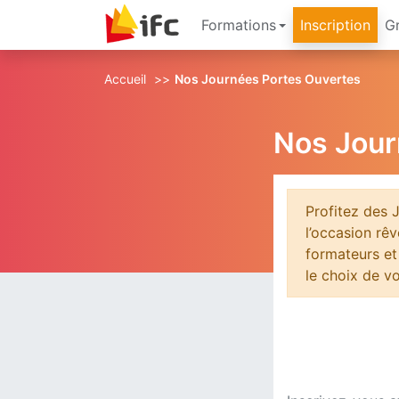
Formations
Inscription
G
Aller au contenu principal
Aller au pied de page
Accueil
Nos Journées Portes Ouvertes
Nos Jour
Profitez des 
l’occasion rê
formateurs et
le choix de v